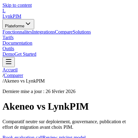
Skip to content
L
LynkPIM
Plateforme
Fonctionnalites
Integrations
Compare
Solutions
Tarifs
Documentation
Outils
Demo
Get Started
Accueil
/
Comparer
/
Akeneo vs LynkPIM
Derniere mise a jour :
26 février 2026
Akeneo vs LynkPIM
Comparatif neutre sur deploiement, gouvernance, publication et
effort de migration avant choix PIM.
Book evaluation call
Review pricing model