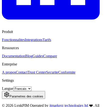
Produit
Fonctionnalites
Integrations
Tarifs
Ressources
Documentation
Blog
Guides
Compare
Entreprise
A propos
Contact
Trust Center
Securite
Conformite
Settings
Langue
Parametres des cookies
©
2026
LynkPIM
Operated by
itmarkerz technologies ltd
❤️
. All