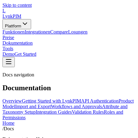
Skip to content
L
LynkPIM
Plattform
Funktionen
Integrationen
Compare
Losungen
Preise
Dokumentation
Tools
Demo
Get Started
Docs navigation
Documentation
Overview
Getting Started with LynkPIM
API Authentication
Product
Model
Import and Export
Workflows and Approvals
Attribute and
Taxonomy Setup
Integration Guides
Validation Rules
Roles and
Permissions
Home
/
Docs