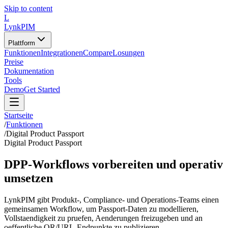
Skip to content
L
LynkPIM
Plattform
Funktionen
Integrationen
Compare
Losungen
Preise
Dokumentation
Tools
Demo
Get Started
Startseite
/
Funktionen
/
Digital Product Passport
Digital Product Passport
DPP-Workflows vorbereiten und operativ
umsetzen
LynkPIM gibt Produkt-, Compliance- und Operations-Teams einen
gemeinsamen Workflow, um Passport-Daten zu modellieren,
Vollstaendigkeit zu pruefen, Aenderungen freizugeben und an
oeffentliche QR/URL-Endpunkte zu publizieren.