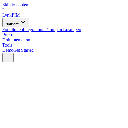
Skip to content
L
LynkPIM
Plattform
Funktionen
Integrationen
Compare
Losungen
Preise
Dokumentation
Tools
Demo
Get Started
Tools
/
Feed- und Kanal-Utilities
/
Amazon-Feed-Konverter