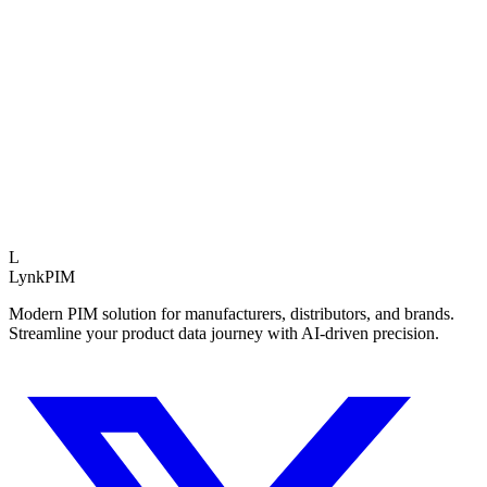
Betriebliche Auswirkung
Datenqualität
+45%
Time-to-Market
-60%
Weniger Nacharbeit
3.5x
Experteneinblick
Teams, die strukturierte PIM-Assessments nutzen, la
Schnitt 40% schneller.
L
LynkPIM
Modern PIM solution for manufacturers, distributors, and brands.
Streamline your product data journey with AI-driven precision.