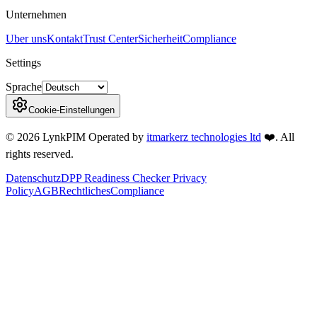
Unternehmen
Uber uns
Kontakt
Trust Center
Sicherheit
Compliance
Settings
Sprache
Cookie-Einstellungen
©
2026
LynkPIM
Operated by
itmarkerz technologies ltd
❤️
. All
rights reserved.
Datenschutz
DPP Readiness Checker Privacy
Policy
AGB
Rechtliches
Compliance