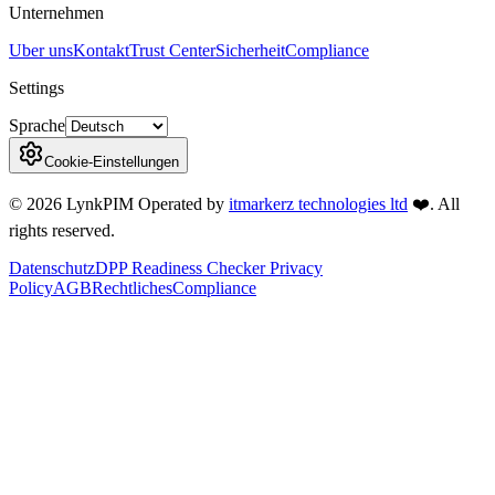
Unternehmen
Uber uns
Kontakt
Trust Center
Sicherheit
Compliance
Settings
Sprache
Cookie-Einstellungen
©
2026
LynkPIM
Operated by
itmarkerz technologies ltd
❤️
. All
rights reserved.
Datenschutz
DPP Readiness Checker Privacy
Policy
AGB
Rechtliches
Compliance