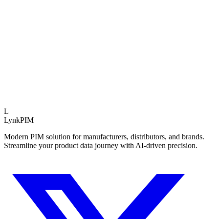
Betriebliche Auswirkung
Datenqualität
+45%
Time-to-Market
-60%
Weniger Nacharbeit
3.5x
Experteneinblick
Teams, die strukturierte PIM-Assessments nutzen, la
Schnitt 40% schneller.
L
LynkPIM
Modern PIM solution for manufacturers, distributors, and brands.
Streamline your product data journey with AI-driven precision.