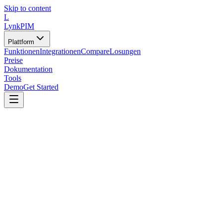
Skip to content
L
LynkPIM
Plattform
Funktionen
Integrationen
Compare
Losungen
Preise
Dokumentation
Tools
Demo
Get Started
Tools
/
Migrations-Utilities
/
Katalogdaten-Bereiniger